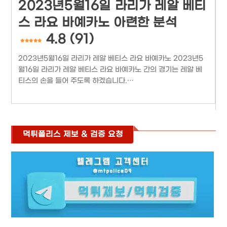
2023년5월16일 라리가 레알 베티
스 라요 바예카노 아련한 분석
4.8 (91)
2023년5월16일 라리가 레알 베티스 라요 바예카노 2023년5
월16일 라리가 레알 베티스 라요 바예카노 간의 경기는 레알 베
티스의 손을 들어 주도록 하겠습니다.…
먹튀폴리스 제보 & 검증 요청