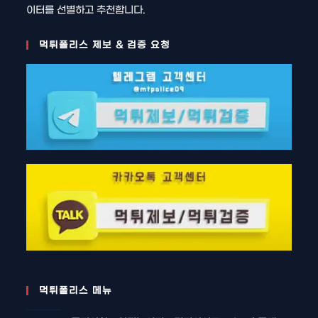
이터를 선별하고 추천합니다.
먹튀폴리스 제보 & 검증 요청
먹튀폴리스 메뉴