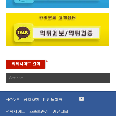
먹튀사이트 검색
Pr
Es
to
cl
HOME
공지사항
안전놀이터
th
se
먹튀사이트
스포츠중계
커뮤니티
pan