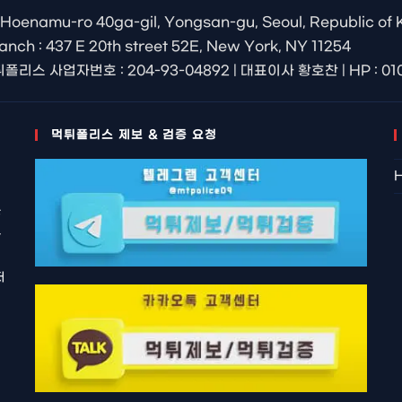
, Hoenamu-ro 40ga-gil, Yongsan-gu, Seoul, Republic of
anch : 437 E 20th street 52E, New York, NY 11254
폴리스 사업자번호 : 204-93-04892 | 대표이사 황호찬 | HP : 010
먹튀폴리스 제보 & 검증 요청
든
유
저