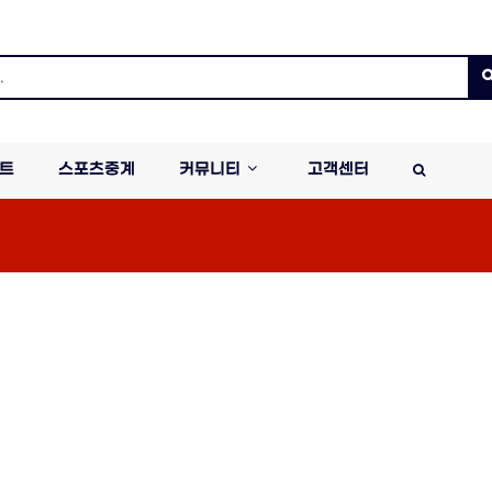
트
스포츠중계
커뮤니티
고객센터
TOGGL
WEBSIT
SEARC