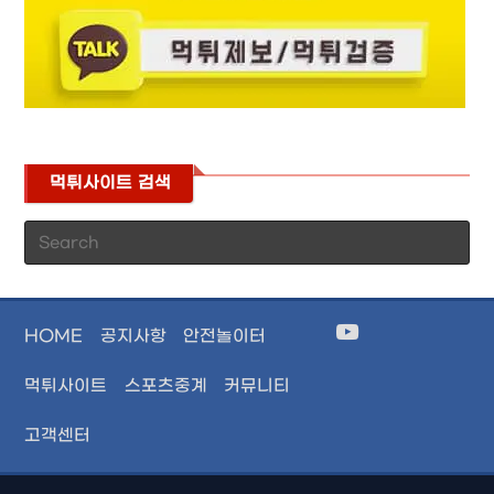
먹튀사이트 검색
Pr
Es
to
cl
HOME
공지사항
안전놀이터
th
se
먹튀사이트
스포츠중계
커뮤니티
pan
고객센터