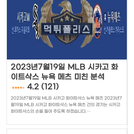
2023년7월19일 MLB 시카고 화
이트삭스 뉴욕 메츠 미친 분석
4.2 (121)
2023년7월19일 MLB 시카고 화이트삭스 뉴욕 메츠 2023년7
월19일 MLB 시카고 화이트삭스 뉴욕 메츠 간의 경기는 시카고
화이트삭스의 손을 들어 주도록 하겠습니다.…