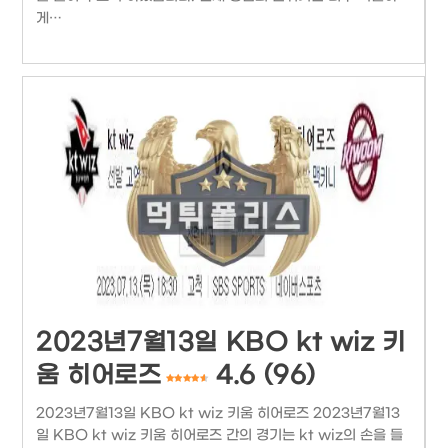
게…
2023년7월13일 KBO kt wiz 키
움 히어로즈
4.6 (96)
2023년7월13일 KBO kt wiz 키움 히어로즈 2023년7월13
일 KBO kt wiz 키움 히어로즈 간의 경기는 kt wiz의 손을 들