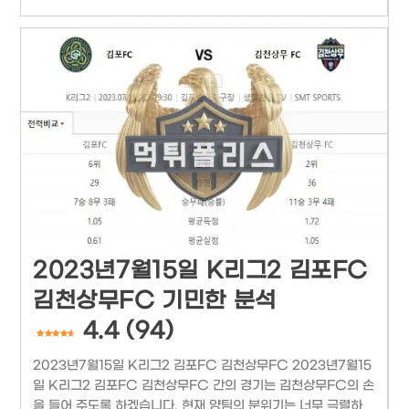
2023년7월15일 K리그2 김포FC
김천상무FC 기민한 분석
4.4 (94)
2023년7월15일 K리그2 김포FC 김천상무FC 2023년7월15
일 K리그2 김포FC 김천상무FC 간의 경기는 김천상무FC의 손
을 들어 주도록 하겠습니다. 현재 양팀의 분위기는 너무 극렬하