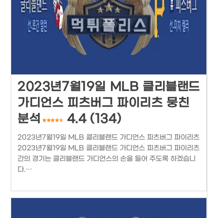
2023년7월19일 MLB 클리블랜드
가디언스 피츠버그 파이리츠 뭉친
분석
4.4 (134)
2023년7월19일 MLB 클리블랜드 가디언스 피츠버그 파이리츠
2023년7월19일 MLB 클리블랜드 가디언스 피츠버그 파이리츠
간의 경기는 클리블랜드 가디언스의 손을 들어 주도록 하겠습니
다.…