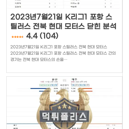
2023년7월21일 K리그1 포항 스
틸러스 전북 현대 모터스 닫힌 분석
4.4 (104)
2023년7월21일 K리그1 포항 스틸러스 전북 현대 모터스
2023년7월21일 K리그1 포항 스틸러스 전북 현대 모터스 간의
경기는 전북 현대 모터스의 손을…