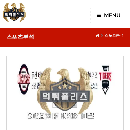
MENU
>
스포츠분석
스포츠분석