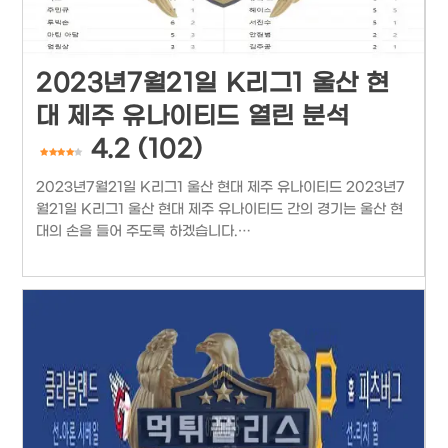
2023년7월21일 K리그1 울산 현
대 제주 유나이티드 열린 분석
4.2 (102)
2023년7월21일 K리그1 울산 현대 제주 유나이티드 2023년7
월21일 K리그1 울산 현대 제주 유나이티드 간의 경기는 울산 현
대의 손을 들어 주도록 하겠습니다.…