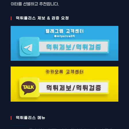
이터를 선별하고 추천합니다.
먹튀폴리스 제보 & 검증 요청
먹튀폴리스 메뉴