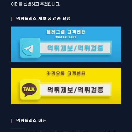
이터를 선별하고 추천합니다.
먹튀폴리스 제보 & 검증 요청
먹튀폴리스 메뉴