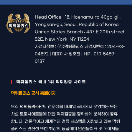
Head Office : 18, Hoenamu-ro 40ga-gil,
Yongsan-gu, Seoul, Republic of Korea
United States Branch : 437 E 20th street
52E, New York, NY 11254
사업자정보 : (주)먹튀폴리스 사업자번호 : 204-93-
04892 | 대표이사 황호찬 | HP : 010-5489-
0187
먹튀폴리스 국내 1위 먹튀검증 사이트
먹튀폴리스 공식 홈페이지
오직 먹튀폴리스만의 전문성을 내세워 국내에서 운영하는 모든
사설 토토사이트들에 대한 먹튀검증을 정확하게 분석하여 공유
합니다. 전문적이고 체계적인 검증 시스템을 자랑하고 있는 먹튀
폴리스는 안전성 또한 최상위 등급이며 안전놀이터 및 메이저놀