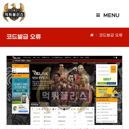
MENU
>
코드발급 오류
코드발급 오류