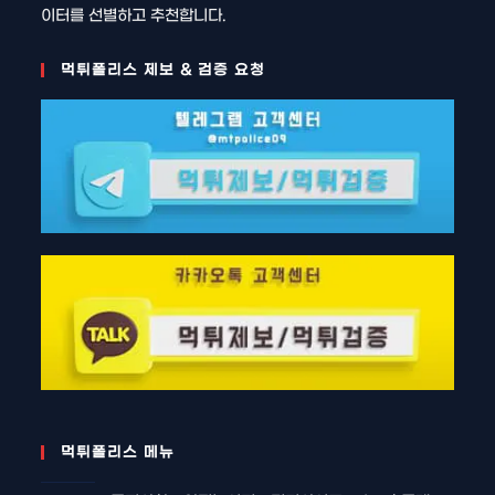
이터를 선별하고 추천합니다.
먹튀폴리스 제보 & 검증 요청
먹튀폴리스 메뉴