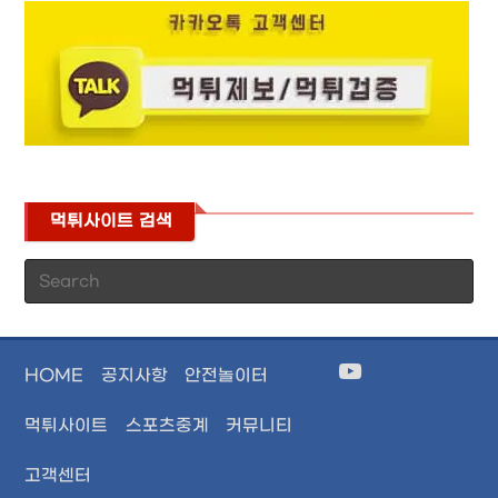
먹튀사이트 검색
Pr
Es
to
cl
HOME
공지사항
안전놀이터
th
se
먹튀사이트
스포츠중계
커뮤니티
pan
고객센터