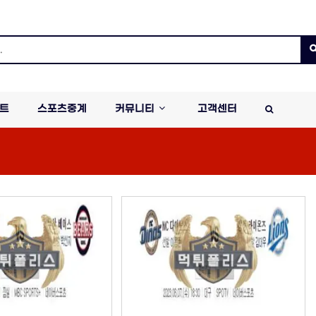
트
스포츠중계
커뮤니티
고객센터
TOGGL
WEBSIT
SEARC