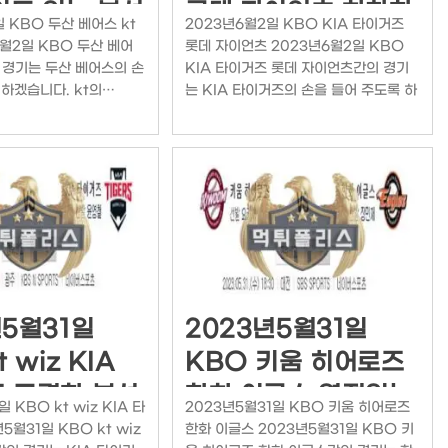
포인트 있는 분석
롯데 자이언츠 화창한
 KBO 두산 베어스 kt
2023년6월2일 KBO KIA 타이거즈
5 (95)
분석
4.2 (92)
6월2일 KBO 두산 베어
롯데 자이언츠 2023년6월2일 KBO
의 경기는 두산 베어스의 손
KIA 타이거즈 롯데 자이언츠간의 경기
 하겠습니다. kt의…
는 KIA 타이거즈의 손을 들어 주도록 하
겠습니다. 현재…
년5월31일
2023년5월31일
 wiz KIA
KBO 키움 히어로즈
 고결한 분석
한화 이글스 열정있는
 KBO kt wiz KIA 타
2023년5월31일 KBO 키움 히어로즈
9 (102)
분석
4.8 (98)
5월31일 KBO kt wiz
한화 이글스 2023년5월31일 KBO 키