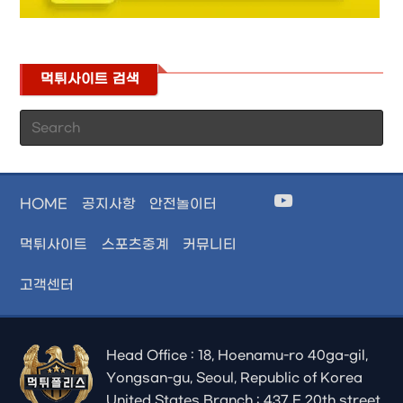
먹튀사이트 검색
Pr
Es
to
cl
HOME
공지사항
안전놀이터
th
se
먹튀사이트
스포츠중계
커뮤니티
pan
고객센터
Head Office : 18, Hoenamu-ro 40ga-gil,
Yongsan-gu, Seoul, Republic of Korea
United States Branch : 437 E 20th street