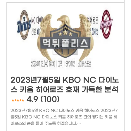
2023년7월5일 KBO NC 다이노
스 키움 히어로즈 호재 가득한 분석
4.9 (100)
2023년7월5일 KBO NC 다이노스 키움 히어로즈 2023년7
월5일 KBO NC 다이노스 키움 히어로즈 간의 경기는 키움 히
어로즈의 손을 들어 주도록 하겠습니다.…