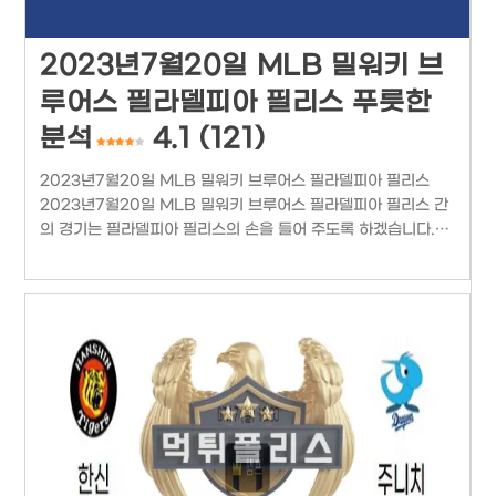
2023년7월20일 MLB 밀워키 브
루어스 필라델피아 필리스 푸릇한
분석
4.1 (121)
2023년7월20일 MLB 밀워키 브루어스 필라델피아 필리스
2023년7월20일 MLB 밀워키 브루어스 필라델피아 필리스 간
의 경기는 필라델피아 필리스의 손을 들어 주도록 하겠습니다.…