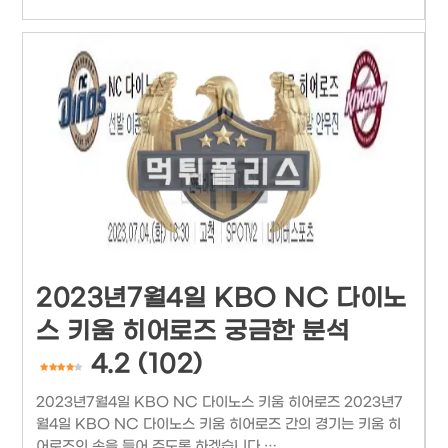
2023년7월4일 KBO NC 다이노
스 키움 히어로즈 궁금한 분석
4.2 (102)
2023년7월4일 KBO NC 다이노스 키움 히어로즈 2023년7
월4일 KBO NC 다이노스 키움 히어로즈 간의 경기는 키움 히
어로즈의 손을 들어 주도록 하겠습니다.…