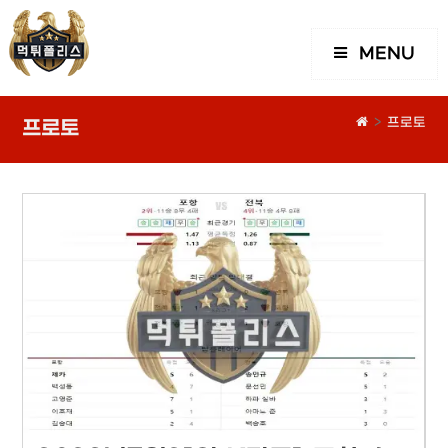
MENU
>
프로토
프로토