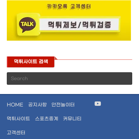
먹튀사이트 검색
Pr
Es
to
cl
HOME
공지사항
안전놀이터
th
se
먹튀사이트
스포츠중계
커뮤니티
pan
고객센터