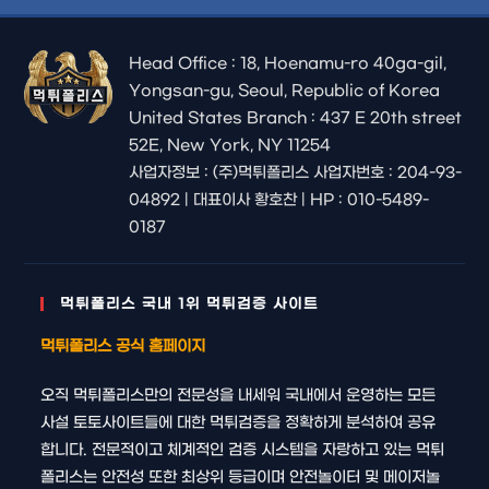
Head Office : 18, Hoenamu-ro 40ga-gil,
Yongsan-gu, Seoul, Republic of Korea
United States Branch : 437 E 20th street
52E, New York, NY 11254
사업자정보 : (주)먹튀폴리스 사업자번호 : 204-93-
04892 | 대표이사 황호찬 | HP : 010-5489-
0187
먹튀폴리스 국내 1위 먹튀검증 사이트
먹튀폴리스 공식 홈페이지
오직 먹튀폴리스만의 전문성을 내세워 국내에서 운영하는 모든
사설 토토사이트들에 대한 먹튀검증을 정확하게 분석하여 공유
합니다. 전문적이고 체계적인 검증 시스템을 자랑하고 있는 먹튀
폴리스는 안전성 또한 최상위 등급이며 안전놀이터 및 메이저놀