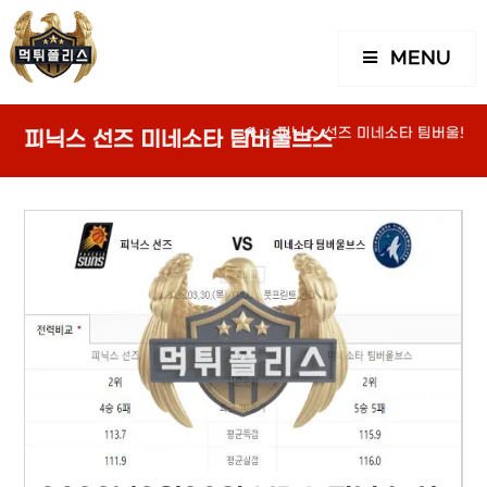
MENU
>
피닉스 선즈 미네소타 팀버울브
피닉스 선즈 미네소타 팀버울브스