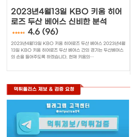
2023년4월13일 KBO 키움 히어
로즈 두산 베어스 신비한 분석
4.6 (96)
2023년4월13일 KBO 키움 히어로즈 두산 베어스 2023년4월
13일 KBO 키움 히어로즈 두산 베어스 간의 경기는 두산베어스
의 손을 들어주도록 하겠습니다. 현재 키움의…
먹튀폴리스 제보 & 검증 요청