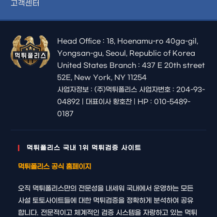
고객센터
Head Office : 18, Hoenamu-ro 40ga-gil,
Yongsan-gu, Seoul, Republic of Korea
United States Branch : 437 E 20th street
52E, New York, NY 11254
사업자정보 : (주)먹튀폴리스 사업자번호 : 204-93-
04892 | 대표이사 황호찬 | HP : 010-5489-
0187
먹튀폴리스 국내 1위 먹튀검증 사이트
먹튀폴리스 공식 홈페이지
오직 먹튀폴리스만의 전문성을 내세워 국내에서 운영하는 모든
사설 토토사이트들에 대한 먹튀검증을 정확하게 분석하여 공유
합니다. 전문적이고 체계적인 검증 시스템을 자랑하고 있는 먹튀