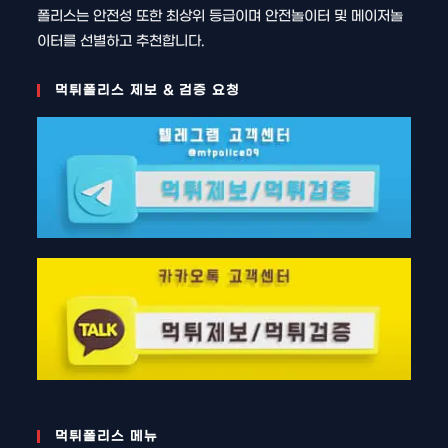
폴리스는 안전성 또한 최상위 등급이며 안전놀이터 및 메이저놀
이터를 선별하고 추천합니다.
먹튀폴리스 제보 & 검증 요청
먹튀폴리스 메뉴