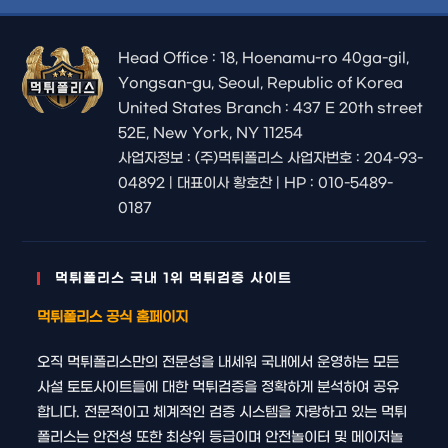
Head Office : 18, Hoenamu-ro 40ga-gil,
Yongsan-gu, Seoul, Republic of Korea
United States Branch : 437 E 20th street
52E, New York, NY 11254
사업자정보 : (주)먹튀폴리스 사업자번호 : 204-93-
04892 | 대표이사 황호찬 | HP : 010-5489-
0187
먹튀폴리스 국내 1위 먹튀검증 사이트
먹튀폴리스 공식 홈페이지
오직 먹튀폴리스만의 전문성을 내세워 국내에서 운영하는 모든
사설 토토사이트들에 대한 먹튀검증을 정확하게 분석하여 공유
합니다. 전문적이고 체계적인 검증 시스템을 자랑하고 있는 먹튀
폴리스는 안전성 또한 최상위 등급이며 안전놀이터 및 메이저놀