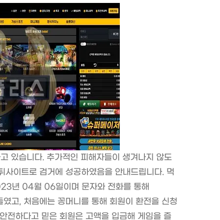
고 있습니다. 추가적인 피해자들이 생겨나지 않도
먹튀사이트로 검거에 성공하였음을 안내드립니다. 먹
23년 04월 06일이며 문자와 전화를 통해
들였고, 처음에는 꽁머니를 통해 회원이 환전을 신청
 안전하다고 믿은 회원은 고액을 입금해 게임을 즐