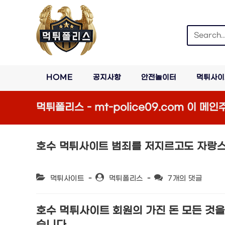
Search
this
website
HOME
공지사항
안전놀이터
먹튀사이
먹튀폴리스 - mt-police09.com 이 메
호수 먹튀사이트 범죄를 저지르고도 자랑
Post
Post
Post
먹튀사이트
먹튀폴리스
7개의 댓글
category:
author:
comments:
호수 먹튀사이트 회원의 가진 돈 모든 것