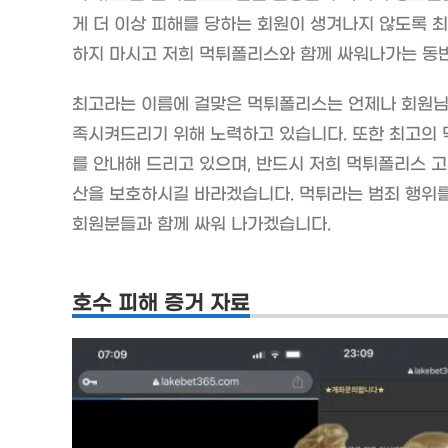
게 더 이상 피해를 당하는 회원이 생겨나지 않도록 최
하지 마시고 저희 먹튀폴리스와 함께 싸워나가는 동
최고라는 이름에 걸맞은 먹튀폴리스는 언제나 회원님
족시켜드리기 위해 노력하고 있습니다. 또한 최고의
를 안내해 드리고 있으며, 반드시 저희 먹튀폴리스 
산을 보호하시길 바라겠습니다. 먹튀라는 범죄 행위
회원분들과 함께 싸워 나가겠습니다.
호수 피해 증거 자료