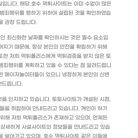
4일입니다. 해당 호수 먹튀사이트는 이미 수없이 많은
 범죄행위를 행하기 위하여 설립된 것을 확인하였습
을 권장 드립니다.
인 최신화한 날짜를 확인하시는 것은 필수 요소입
어지기 때문에, 항상 본인의 안전을 확립하기 위해
또한 저희 먹튀폴리스에게 먹튀검증을 받지 않은 토
범죄행위를 계획하고 있을 수 있다는 점 알려드립니
전한 메이저놀이터들이 있으니 냉정하게 본인의 신변
천드립니다.
을 인지하고 있습니다. 토토사이트가 개설된 시점,
보들을 취합하여 안내드리고 있습니다. 개인이 하기
 위해 저희 먹튀폴리스가 존재하고 있으며, 언제든
 상세하게 사설사이트의 정보들을 안내드리고 있습
을 쌓아가고 있으며, 호수 먹튀사이트 같은 이들에