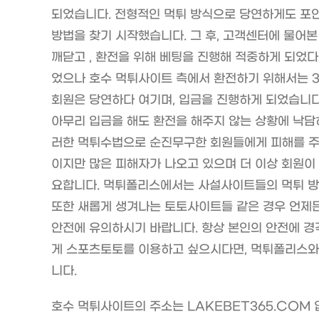
되었습니다. 전형적인 먹튀 방식으로 당연하게도 포인
방법을 찾기 시작했습니다. 그 후, 고객센터에 물어
깨닫고 , 환전을 위해 베팅을 진행해 적중하게 되었다
었으나 호수 먹튀사이트 측에서 환전하기 위해서는 3
회원은 당연하다 여기며, 입금을 진행하게 되었습니다
아무리 입금을 해도 환전을 해주지 않는 상황에 낙담
러한 먹튀수법으로 순진무구한 회원들에게 피해를 주
이지만 많은 피해자가 나오고 있으며 더 이상 회원이
요합니다. 먹튀폴리스에서는 사설사이트들의 먹튀 방
또한 새롭게 생겨나는 토토사이트들 같은 경우 언제든
안전에 유의하시기 바랍니다. 항상 본인의 안전에 경
게 스포츠토토를 이용하고 싶으시다면, 먹튀폴리스와
니다.
호수 먹튀사이트의 주소는 LAKEBET365.COM 입