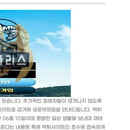
 있습니다. 추가적인 피해자들이 생겨나지 않도록
튀사이트로 검거에 성공하였음을 안내드립니다. 먹튀
 06월 10일이며 평범한 일상 생활을 보내며 재테
 준다는 내용에 혹해 먹튀사이트인 호수에 접속하게