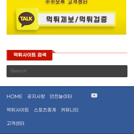
먹튀사이트 검색
Pr
Es
to
cl
HOME
공지사항
안전놀이터
th
se
먹튀사이트
스포츠중계
커뮤니티
pan
고객센터