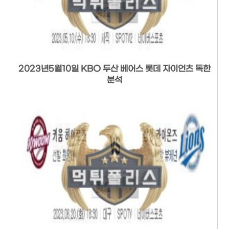
2023년5월10일 KBO 두산 베어스 롯데 자이언츠 독한
분석