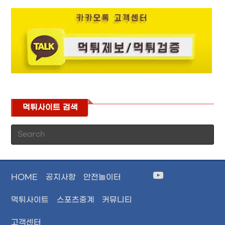
먹튀사이트 검색
Pr
Es
to
cl
HOME
공지사항
안전놀이터
th
se
먹튀사이트
스포츠중계
커뮤니티
pan
고객센터