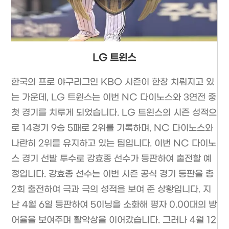
LG 트윈스
한국의 프로 야구리그인 KBO 시즌이 한창 치뤄지고 있
는 가운데, LG 트윈스는 이번 NC 다이노스와 3연전 중
첫 경기를 치루게 되었습니다. LG 트윈스의 시즌 성적으
로 14경기 9승 5패로 2위를 기록하며, NC 다이노스와
나란히 2위를 유지하고 있는 팀입니다. 이번 NC 다이노
스 경기 선발 투수로 강효종 선수가 등판하여 출전할 예
정입니다. 강효종 선수는 이번 시즌 공식 경기 등판을 총
2회 출전하여 극과 극의 성적을 보여 준 상황입니다. 지
난 4월 6일 등판하여 5이닝을 소화해 평자 0.00대의 방
어율을 보여주며 활약상을 이어갔습니다. 그러나 4월 12