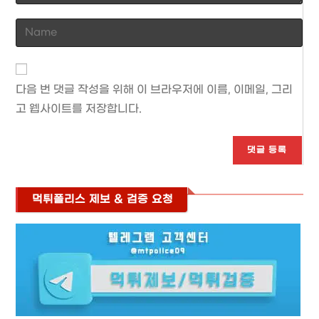
Enter
your
name
or
다음 번 댓글 작성을 위해 이 브라우저에 이름, 이메일, 그리
username
고 웹사이트를 저장합니다.
to
comment
먹튀폴리스 제보 & 검증 요청