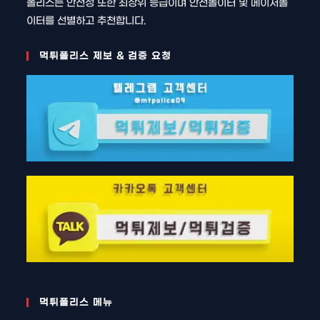
폴리스는 안전성 또한 최상위 등급이며 안전놀이터 및 메이저놀
이터를 선별하고 추천합니다.
먹튀폴리스 제보 & 검증 요청
먹튀폴리스 메뉴