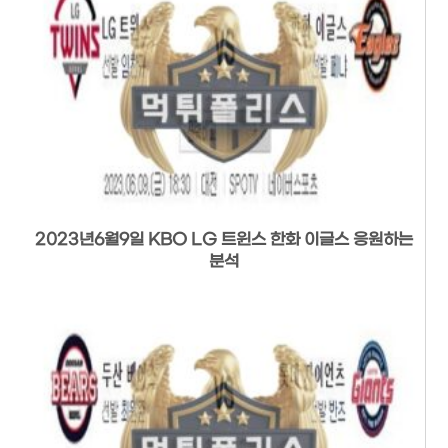
2023년6월9일 KBO LG 트윈스 한화 이글스 응원하는
분석