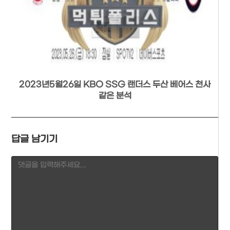
2023년5월26일 KBO SSG 랜더스 두산 베어스 천사
같은 분석
답글 남기기
Comment