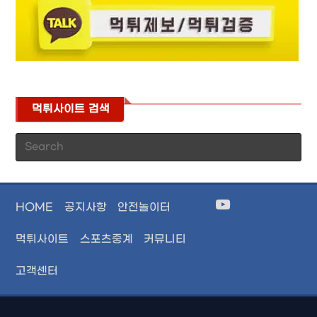
먹튀사이트 검색
Pr
Es
to
cl
HOME
공지사항
안전놀이터
th
se
먹튀사이트
스포츠중계
커뮤니티
pan
고객센터