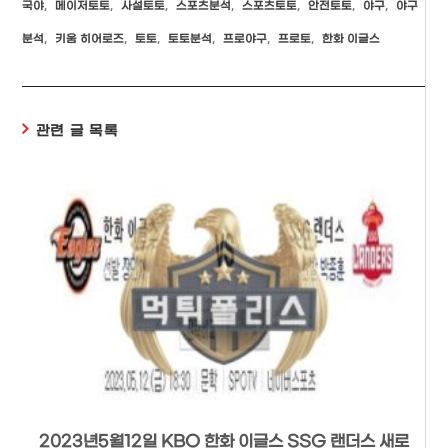
국야
,
메이저토토
,
사설토토
,
스포츠분석
,
스포츠토토
,
안전토토
,
야구
,
야구
분석
,
키움 히어로즈
,
토토
,
토토분석
,
프로야구
,
프로토
,
한화 이글스
관련 글 목록
2023년5월12일 KBO 한화 이글스 SSG 랜더스 새로