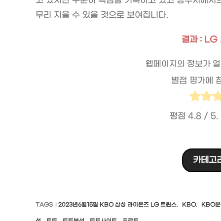
고 있지만 꾸준히 득점을 기록하고 있고 승부처에서의
무리 지을 수 있을 것으로 보여집니다.
결과 : LG
웹페이지의 정보가 
별점 평가에 
평점
4.8
/ 5.
카테고
TAGS
:
2023년6월15일 KBO 삼성 라이온즈 LG 트윈스
,
KBO
,
KBO분