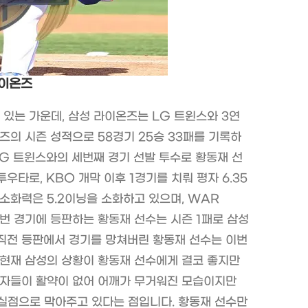
라이온즈
있는 가운데, 삼성 라이온즈는 LG 트윈스와 3연
즈의 시즌 성적으로 58경기 25승 33패를 기록하
 LG 트윈스와의 세번째 경기 선발 투수로 황동재 선
타로, KBO 개막 이후 1경기를 치뤄 평자 6.35
소화력은 5.2이닝을 소화하고 있으며, WAR
다. 이번 경기에 등판하는 황동재 선수는 시즌 1패로 삼성
직전 등판에서 경기를 망쳐버린 황동재 선수는 이번
 현재 삼성의 상황이 황동재 선수에게 결코 좋지만
타자들이 활약이 없어 어깨가 무거워진 모습이지만
실점으로 막아주고 있다는 점입니다. 황동재 선수만