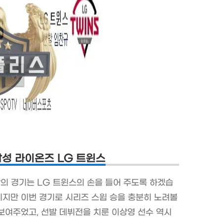
 삼성 라이온즈 LG 트윈스
간의 경기는 LG 트윈스의 손을 들어 주도록 하겠습
이지만 이번 경기로 시리즈 스윕 승을 충분히 노려볼
보여주었고, 선발 데뷔전을 치룬 이상영 선수 역시