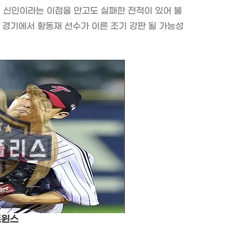
 신인이라는 이점을 안고도 실패한 전적이 있어 불
 경기에서 황동재 선수가 이른 조기 강판 될 가능성
트윈스