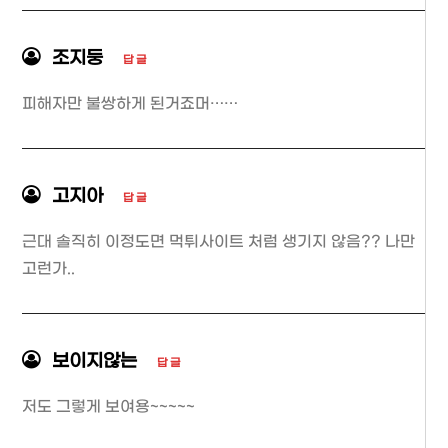
조지둥
답글
피해자만 불쌍하게 된거죠머……
고지아
답글
근대 솔직히 이정도면 먹튀사이트 처럼 생기지 않음?? 나만
고런가..
보이지않는
답글
저도 그렇게 보여용~~~~~