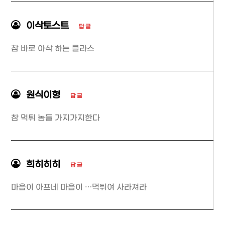
이삭토스트
답글
참 바로 아삭 하는 클라스
원식이형
답글
참 먹튀 놈들 가지가지한다
희히히히
답글
마음이 아프네 마음이 …먹튀여 사라져라