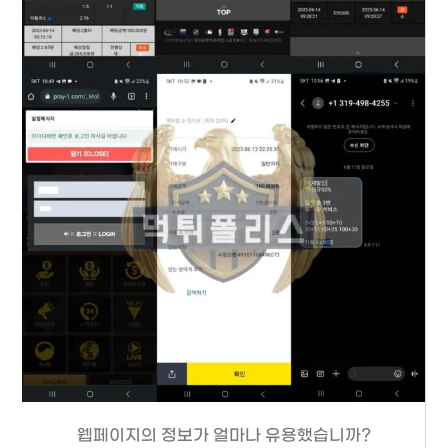
웹페이지의 정보가 얼마나 유용했습니까?