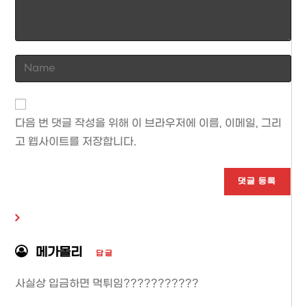
Enter
your
name
or
다음 번 댓글 작성을 위해 이 브라우저에 이름, 이메일, 그리
username
고 웹사이트를 저장합니다.
to
comment
메가몰리
답글
사실상 입금하면 먹튀임???????????