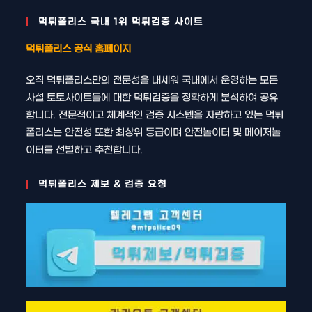
먹튀폴리스 국내 1위 먹튀검증 사이트
먹튀폴리스 공식 홈페이지
오직 먹튀폴리스만의 전문성을 내세워 국내에서 운영하는 모든
사설 토토사이트들에 대한 먹튀검증을 정확하게 분석하여 공유
합니다. 전문적이고 체계적인 검증 시스템을 자랑하고 있는 먹튀
폴리스는 안전성 또한 최상위 등급이며 안전놀이터 및 메이저놀
이터를 선별하고 추천합니다.
먹튀폴리스 제보 & 검증 요청