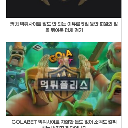
커뱃 먹튀사이트 말도 안 되는 이유로 5일 동안 회원의 발
을 묶어둔 업체 검거
GOLABET 먹튀사이트 자잘한 돈도 없어 소액도 갈취