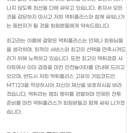
나지 않도록 최선을 다해 싸우고 있습니다. 혼자서 모든
것을 감당하지 마시고 저희 먹튀폴리스와 함께 싸워나가
는 동반자가 될 것을 회원분들에게 약속드립니다.
최고라는 이름에 걸맞은 먹튀폴리스는 언제나 회원님들
을 생각하며, 최적의 서비스와 최고의 선택을 만족시켜드
리기 위해 노력하고 있습니다. 또한 최고의 먹튀검증 사
이트에서 이미 검증을 마친 안전놀이터를 안내해 드리고
있으며, 반드시 저희 먹튀폴리스 고유의 가입코드인
MT123을 작성하시어 자신의 재산을 보호하시길 바라
겠습니다. 먹튀라는 범죄 행위를 경멸하며 언제든 전투
준비를 마친 먹튀폴리스가 회원분들과 함께 싸워 나가겠
습니다.