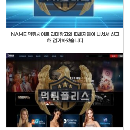
NAME 먹튀사이트 과대광고의 피해자들이 나서서 신고
해 검거하였습니다