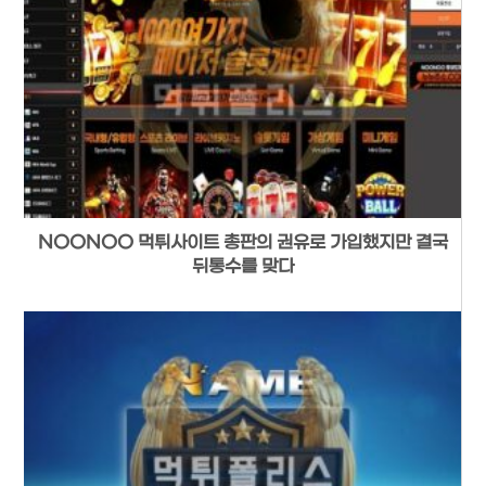
NOONOO 먹튀사이트 총판의 권유로 가입했지만 결국
뒤통수를 맞다