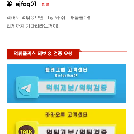
ejfoq01
답글
적어도 먹튀했으면 그냥 놔 줘 .. 개놈들아!!
언제까지 기다리라는거야!!
먹튀폴리스 제보 & 검증 요청