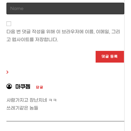
Enter
your
name
or
다음 번 댓글 작성을 위해 이 브라우저에 이름, 이메일, 그리
username
고 웹사이트를 저장합니다.
to
comment
마쿠젬
답글
사람가지고 장난치네 ㅋㅋ
쓰레기같은 놈들