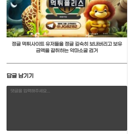
정글 먹튀사이트 유저들을 정글 깊숙히 보내버리고 보유
금액을 갈취하는 악마소굴 검거
답글 남기기
Comment