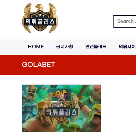
Search
this
website
HOME
공지사항
안전놀이터
먹튀사이
GOLABET