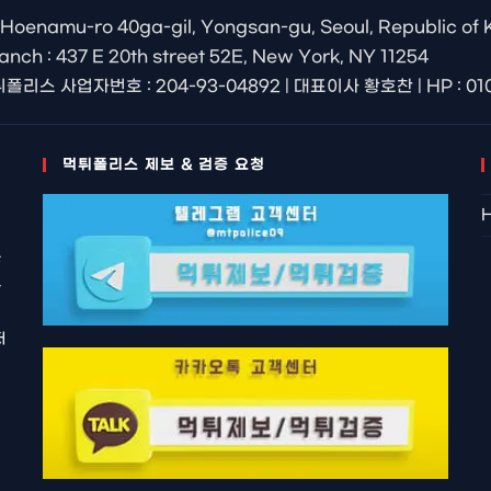
, Hoenamu-ro 40ga-gil, Yongsan-gu, Seoul, Republic of
anch : 437 E 20th street 52E, New York, NY 11254
폴리스 사업자번호 : 204-93-04892 | 대표이사 황호찬 | HP : 010
먹튀폴리스 제보 & 검증 요청
든
유
저