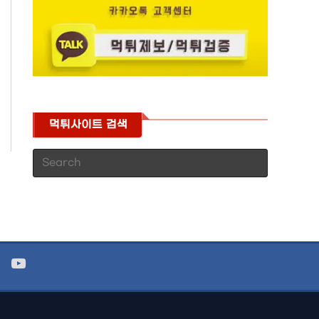
먹튀사이트 검색
Press
Escape
to
close
the
search
panel.