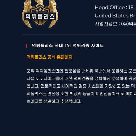
Head Office : 18
United States Br
사업자정보 : (주)먹튀
먹튀폴리스 국내 1위 먹튀검증 사이트
먹튀폴리스 공식 홈페이지
오직 먹튀폴리스만의 전문성을 내세워 국내에서 운영하는 모
사설 토토사이트들에 대한 먹튀검증을 정확하게 분석하여 공
합니다. 전문적이고 체계적인 검증 시스템을 자랑하고 있는 먹
튀폴리스는 안전성 또한 최상위 등급이며 안전놀이터 및 메이
놀이터를 선별하고 추천합니다.