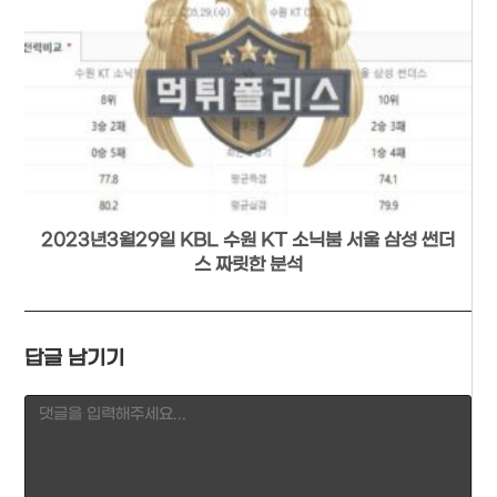
2023년3월29일 KBL 수원 KT 소닉붐 서울 삼성 썬더
스 짜릿한 분석
답글 남기기
Comment