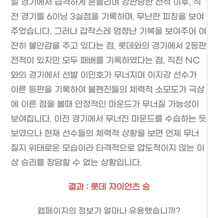
일 경기에서 급격하게 흔들리며 강판당한 전적 이후, 직
전 경기를 6이닝 3실점을 기록하며, 무난한 피칭을 보여
주었습니다. 그러나 갑작스레 엄청난 기복을 보여주어 여
전히 불안감을 주고 있다는 점, 롯데와의 경기에서 2등판
전적이 있지만 모두 패배를 기록하였다는 점, 직전 NC
와의 경기에서 선발 이민호가 무너지며 이지강 선수가
이른 등판을 기록하여 불펜진들의 체력적 소모도가 극상
에 이른 점을 볼때 안정적인 마운드가 무너질 가능성이
보여집니다. 이전 경기에서 무너진 마운드를 수습하는 듯
보였으나 현재 선수들의 체력적 상황을 보면 언제 무너
질지 위태로운 모습이라 타격적으로 압도적이지 않는 이
상 승리를 장담할 수 없는 상황입니다.
결과 : 롯데 자이언츠 승
웹페이지의 정보가 얼마나 유용했습니까?