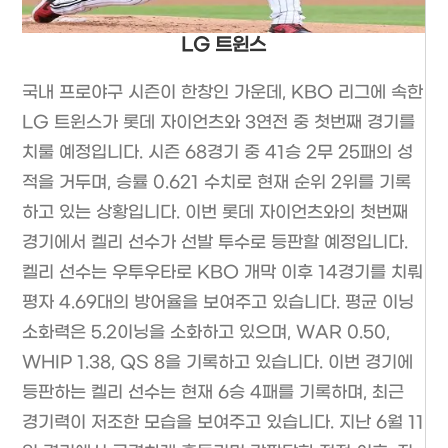
LG 트윈스
국내 프로야구 시즌이 한창인 가운데, KBO 리그에 속한
LG 트윈스가 롯데 자이언츠와 3연전 중 첫번째 경기를
치룰 예정입니다. 시즌 68경기 중 41승 2무 25패의 성
적을 거두며, 승률 0.621 수치로 현재 순위 2위를 기록
하고 있는 상황입니다. 이번 롯데 자이언츠와의 첫번째
경기에서 켈리 선수가 선발 투수로 등판할 예정입니다.
켈리 선수는 우투우타로 KBO 개막 이후 14경기를 치뤄
평자 4.69대의 방어율을 보여주고 있습니다. 평균 이닝
소화력은 5.2이닝을 소화하고 있으며, WAR 0.50,
WHIP 1.38, QS 8을 기록하고 있습니다. 이번 경기에
등판하는 켈리 선수는 현재 6승 4패를 기록하며, 최근
경기력이 저조한 모습을 보여주고 있습니다. 지난 6월 11