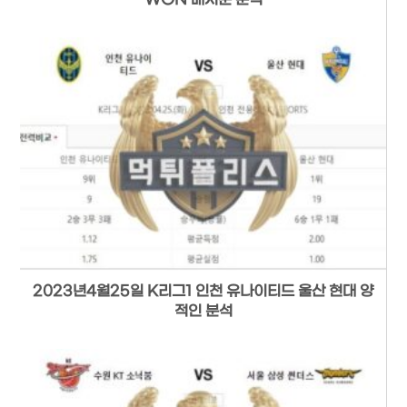
2023년4월25일 K리그1 인천 유나이티드 울산 현대 양
적인 분석