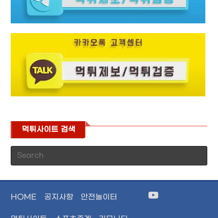
먹튀사이트 검색
Pr
Es
to
cl
HOME
공지사항
안전놀이터
th
se