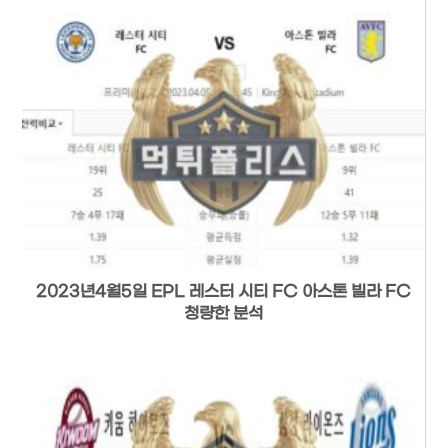
2023년4월5일 EPL 레스터 시티 FC 아스톤 빌라 FC
청량한 분석