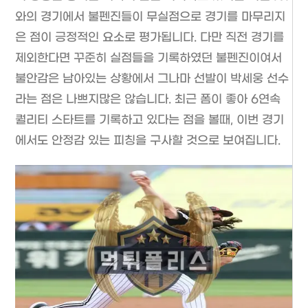
와의 경기에서 불펜진들이 무실점으로 경기를 마무리지
은 점이 긍정적인 요소로 평가됩니다. 다만 직전 경기를
제외한다면 꾸준히 실점들을 기록하였던 불펜진이여서
불안감은 남아있는 상황에서 그나마 선발이 박세웅 선수
라는 점은 나쁘지많은 않습니다. 최근 폼이 좋아 6연속
퀄리티 스타트를 기록하고 있다는 점을 볼때, 이번 경기
에서도 안정감 있는 피칭을 구사할 것으로 보여집니다.