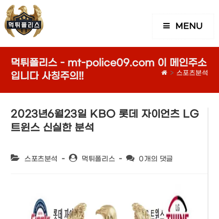
MENU
먹튀폴리스 - mt-police09.com 이 메인주소
>
스포츠분석
입니다 사칭주의!!
2023년6월23일 KBO 롯데 자이언츠 LG
트윈스 신실한 분석
Post
Post
Post
스포츠분석
먹튀폴리스
0개의 댓글
category:
author:
comments: