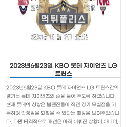
2023년6월23일 KBO 롯데 자이언츠 LG
트윈스
2023년6월23일 KBO 롯데 자이언츠 LG 트윈스간의
경기는 롯데 자이언츠의 손을 들어 주도록 하겠습니다.
현재 롯데의 상황은 불펜진들이 직전 경기 무실점을 기
록하며 안정감을 되찾을 수 있다는 희망을 보여주었습니
다. 다만 타격적으로 개선은 아직 이뤄진 상황이 아니며,