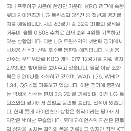
국내 프로야구 시즌이 한창인 가운데, KBO 리그에 속한
롯데 자이언츠가 LG 트윈스와 3연전 중 첫번째 경기를
치룰 예정입니다. 시즌 63경기 중 32승 31패의 성적을
거두며, 승률 0.508 수치로 현재 순위 4위를 기록하고
있는 상황입니다. 이번 LG 트윈스와의 첫번째 경기에서
박세웅 선수가 선발 투수로 등판할 예정입니다. 박세웅
선수는 우투우타로 KBO 개막 이후 12경기를 치뤄 평자
2.93대의 방어율을 보여주고 있습니다. 평균 이닝 소화
력은 5.2이닝을 소화하고 있으며, WAR 1.76, WHIP
1.34, QS 6을 기록하고 있습니다. 이번 경기에 등판하
는 박세웅 선수는 현재 3승 2패를 기록하며, 이전 LG 트
윈스와의 경기에서 선발로 등판해 승리한 전적이 있습니
다. 현재 롯데 자이언츠의 상황은 최악이라는 평가에서
약간은 벗어난 모습입니다. 롯데 자이언츠의 타선은 만루
의 상황을 놓치는 최악의 폼을 기록하고 있지만 직전 KT